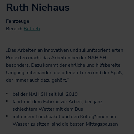
Tarifentwicklungsplan
Ruth Niehaus
sc
Veranstaltungen
Infomaterial
Karriere
Netzwerk zur Personalgewinnung
Fahrzeuge
Widget-Generator
U
Bereich 
Betrieb
Unsere vier Bereiche
öf
Karten zum Download
Arbeiten bei NAH.SH
sc
Kampagnen
Stellenangebote der NAH.SH GmbH
„Das Arbeiten an innovativen und zukunftsorientierten
Richtlinien und Verordnungen
Projekten macht das Arbeiten bei der NAH.SH
Sei Teil der Verkehrswende! Dein Job im Nahverkehr.
besonders. Dazu kommt der ehrliche und hilfsbereite
Newsletter
Umgang miteinander, die offenen Türen und der Spaß,
der immer auch dazu gehört.“
bei der NAH.SH seit Juli 2019
fährt mit dem Fahrrad zur Arbeit, bei ganz
schlechtem Wetter mit dem Bus
mit einem Lunchpaket und den Kolleg*innen am
Wasser zu sitzen, sind die besten Mittagspausen