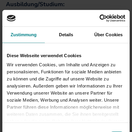
Ausbildung/Studium:
Studium Elektrotechnik mit Schwerpunkt Technische
Informatik an der FH in Münster
Studium Wirtschaftsingenieurwesen an der FH
Zustimmung
Details
Über Cookies
Offenburg
Berufserfahrungen:
Diese Webseite verwendet Cookies
6-monatiges Praktikum in Changsha (China) bei der
Wir verwenden Cookies, um Inhalte und Anzeigen zu
Robert Bosch GmbH
personalisieren, Funktionen für soziale Medien anbieten
zunächst Werkstudentin dann Vollzeitkraft IT und
zu können und die Zugriffe auf unsere Website zu
Qualitätswesen bei Binz Hoch3
analysieren. Außerdem geben wir Informationen zu Ihrer
später Mitglied in der Geschäftsleitung bei Binz
Verwendung unserer Website an unsere Partner für
Hoch3, Projektleitung u. a. bei der Entwicklung des
soziale Medien, Werbung und Analysen weiter. Unsere
Aufzuges der Zukunft
Partner führen diese Informationen möglicherweise mit
weiteren Daten zusammen, die Sie ihnen bereitgestellt
Position bei NAH.SH/Hauptaufgaben:
haben oder die sie im Rahmen Ihrer Nutzung der Dienste
Ruth leitet das Projekt „XMU I“, in dem neue Züge mit
gesammelt haben. Achtung: Wenn Sie hier
Einwilligungsauswahl