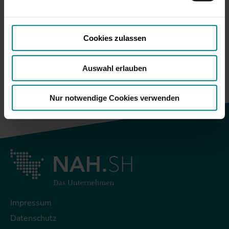
auf personenbezogene Daten zugreifen, ohne dass
Ein- und Aussteiger im SPNV 2013 (Mo-So)
ausreichende Informations- und
Verkehrsnachfrage im SPNV 2013 (Mo-So)
Rechtsschutzmöglichkeiten bestehen.
Cookies zulassen
zurück
Auswahl erlauben
Nur notwendige Cookies verwenden
Impressum
Datenschutz