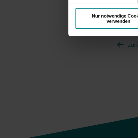
Umland e
Sie entla
Nur notwendige Cook
der stei
verwenden
zur