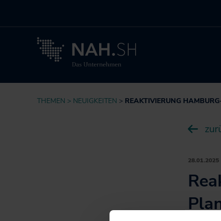
THEMEN
NEUIGKEITEN
REAKTIVIERUNG HAMBURG
zur
28.01.2025
Rea
Pla