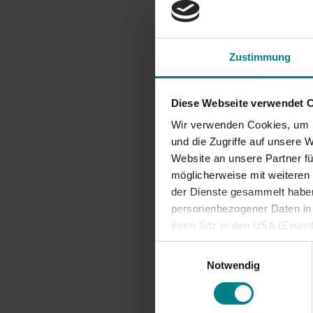
Schlesw
Reaktiv
Beide Lä
Zustimmung
Vereinbar
Finanzau
Diese Webseite verwendet 
Februar 
Wir verwenden Cookies, um I
beauftrag
und die Zugriffe auf unsere 
Für Verk
Website an unsere Partner fü
einen gr
möglicherweise mit weiteren
Nahverke
der Dienste gesammelt haben.
35.000 E
personenbezogener Daten in d
Personenz
ihren Sitz in den USA (Einze
vergleichbares Datenschutzn
Neben de
Einwilligungsauswahl
besteht die Gefahr, dass ins
Oldesloe
Notwendig
ausreichende Informations- 
weiteres
verbinde