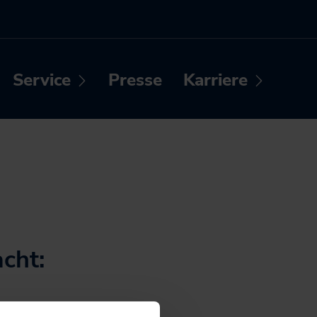
Service
Presse
Karriere
Untermenü
Untermenü
Unterme
LNVP
Unsere vier
ffnen /
öffnen /
öffnen /
Bereiche
chließen
schließen
schließen
Tarifentwicklungsplan
Arbeiten bei
n
Infomaterial
NAH.SH
Widget-Generator
Stellenangebote der
Karten zum
NAH.SH GmbH
ung
Download
Sei Teil der
cht:
Kampagnen
Verkehrswende!
Dein Job im
Richtlinien und
Nahverkehr.
Verordnungen