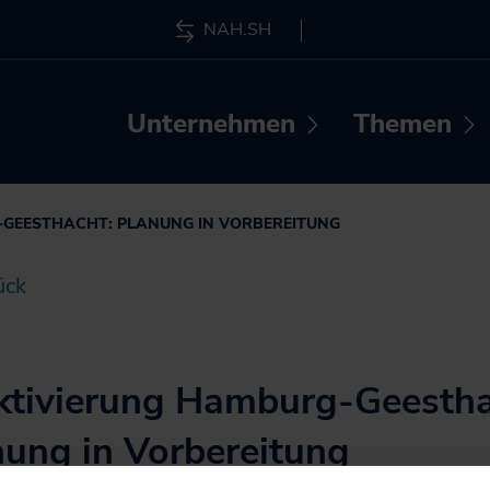
NAH.SH
Unternehmen
Themen
Untermenü
Wer wir sind
Neuigkeiten
öffnen /
ö
schließen
s
Projekte
-GEESTHACHT: PLANUNG IN VORBEREITUNG
Vergabeverfahre
ück
Veranstaltungen
Netzwerk zur
Personalgewinn
ktivierung Hamburg-Geestha
nung in Vorbereitung