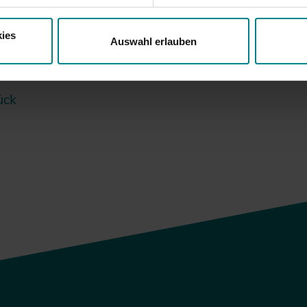
inen zuverlässigen und schnellen Zugang zum öffentlichen Na
steten nachhaltig auch die Straßen in der Metropolregion und 
ies
genden Nachfrage nach bequemer Mobilität Rechnung.
Auswahl erlauben
ück