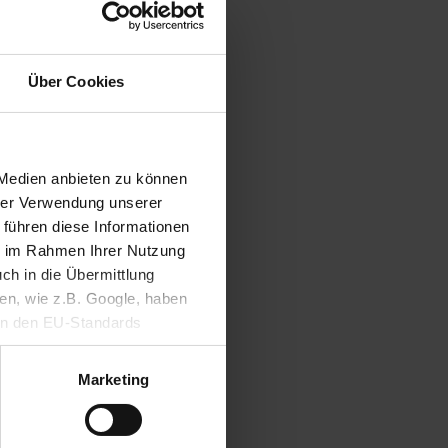
Newsletter
de
Über Cookies
tte
 Medien anbieten zu können
en sein.
hrer Verwendung unserer
ierung
 führen diese Informationen
m
ie im Rahmen Ihrer Nutzung
en knapp
ch in die Übermittlung
läre
nen, wie z.B. Google, haben
ein den EU-Standards
mittlung fehlen. Daher
 und Bad
ifen, ohne dass
cht ein
Marketing
r
adt und