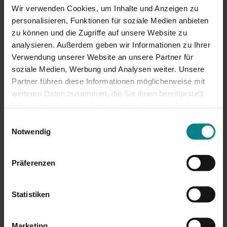
02.07.2024
Wir verwenden Cookies, um Inhalte und Anzeigen zu
Akkuzüge zwischen Flensburg und
personalisieren, Funktionen für soziale Medien anbieten
dem Halt Schleibrücke Nord
zu können und die Zugriffe auf unsere Website zu
analysieren. Außerdem geben wir Informationen zu Ihrer
Am 11. Juni 2024 fiel der offizielle Startschuss für
Verwendung unserer Website an unsere Partner für
einen emissionsfreien Verkehr auf der
soziale Medien, Werbung und Analysen weiter. Unsere
Regionalbahnlinie RE 72 zwischen Flensburg und
Partner führen diese Informationen möglicherweise mit
dem Halt Schleibrücke Nord.
weiteren Daten zusammen, die Sie ihnen bereitgestellt
haben oder die sie im Rahmen Ihrer Nutzung der Dienste
gesammelt haben. Achtung: Wenn Sie hier
Mehr lesen
Einwilligungsauswahl
Zustimmungen erteilen, willigen Sie auch in die
Notwendig
Übermittlung personenbezogener Daten in die USA ein.
Einige Dienstleister, deren Diensten wir uns bedienen,
Präferenzen
wie z.B. Google, haben ihren Sitz in den USA
(Einzelheiten in unserer Datenschutzerklärung). In den
USA besteht kein den EU-Standards vergleichbares
Statistiken
Datenschutzniveau. Auch sonstige ausreichende
Garantien für eine Datenübermittlung fehlen. Daher
Marketing