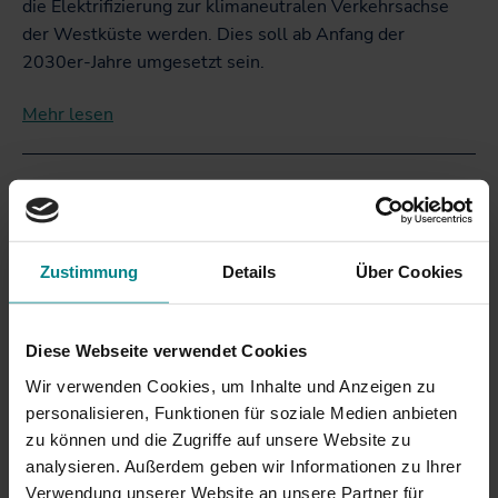
die Elektrifizierung zur klimaneutralen Verkehrsachse
der Westküste werden. Dies soll ab Anfang der
2030er-Jahre umgesetzt sein.
Mehr le
sen
Elektrifizierung der Marschbahn:
Baugrunduntersuchungen im ersten
Abschnitt gestartet
Zustimmung
Details
Über Cookies
(19.11.2025)
Für die Elektrifizierung der Marschbahn haben im ersten
Abschnitt die Baugrunduntersuchungen begonnen.
Diese Webseite verwendet Cookies
Zwischen Itzehoe und Heide sind dafür mehr als 1000
Wir verwenden Cookies, um Inhalte und Anzeigen zu
Bohrungen geplant. Die Arbeiten werden so
personalisieren, Funktionen für soziale Medien anbieten
durchgeführt, dass der Zugverkehr nicht beeinträchtigt
zu können und die Zugriffe auf unsere Website zu
wird. Die gewonnenen Daten bilden die Grundlage für
analysieren. Außerdem geben wir Informationen zu Ihrer
standsichere Oberleitungsmasten.
Verwendung unserer Website an unsere Partner für