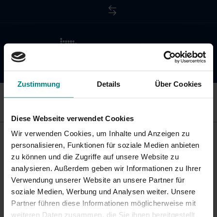
NAH.SH
Zustimmung
Details
Über Cookies
Menü öffnen / schließen
Diese Webseite verwendet Cookies
Unternehmen
Wir verwenden Cookies, um Inhalte und Anzeigen zu
THEMEN
U
personalisieren, Funktionen für soziale Medien anbieten
Wer wir sind
PROJEKTE
Themen
öf
zu können und die Zugriffe auf unsere Website zu
VERBESSERTER ÖPNV ZWISCHEN TORNESCH UND
sc
analysieren. Außerdem geben wir Informationen zu Ihrer
UETERSEN
U
Neuigkeiten
Verwendung unserer Website an unsere Partner für
Service
POTENTIALANALYSE
öf
soziale Medien, Werbung und Analysen weiter. Unsere
Projekte
sc
U
Partner führen diese Informationen möglicherweise mit
LNVP
Vergabeverfahren
zurück
Presse
öf
weiteren Daten zusammen, die Sie ihnen bereitgestellt