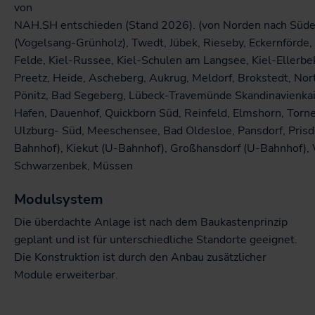
von
NAH.SH entschieden (Stand 2026). (von Norden nach Süd
(Vogelsang-Grünholz), Twedt, Jübek, Rieseby, Eckernförde,
Felde, Kiel-Russee, Kiel-Schulen am Langsee, Kiel-Ellerbek
Preetz, Heide, Ascheberg, Aukrug, Meldorf, Brokstedt, No
Pönitz, Bad Segeberg, Lübeck-Travemünde Skandinavienka
Hafen, Dauenhof, Quickborn Süd, Reinfeld, Elmshorn, Torn
Ulzburg- Süd, Meeschensee, Bad Oldesloe, Pansdorf, Prisd
Bahnhof), Kiekut (U-Bahnhof), Großhansdorf (U-Bahnhof),
Schwarzenbek, Müssen
Modulsystem
Die überdachte Anlage ist nach dem Baukastenprinzip
geplant und ist für unterschiedliche Standorte geeignet.
Die Konstruktion ist durch den Anbau zusätzlicher
Module erweiterbar.