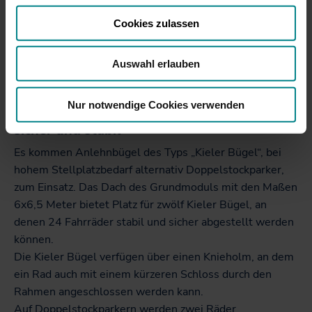
Rechtsschutzmöglichkeiten bestehen.
Cookies zulassen
Auswahl erlauben
Nur notwendige Cookies verwenden
sicher und stabil
Es kommen Anlehnbügel des Typs „Kieler Bügel“, bei
hohem Stellplatzbedarf alternativ Doppelstockparker,
zum Einsatz. Das Dach des Grundmoduls mit den Maßen
6x6,5 Meter bietet Platz für zwölf Kieler Bügel, an
denen 24 Fahrräder stabil und sicher abgestellt werden
können.
Die Kieler Bügel verfügen über einen Knieholm, an dem
ein Rad auch mit einem kürzeren Schloss durch den
Rahmen angeschlossen werden kann.
Auf Doppelstockparkern werden zwei Räder