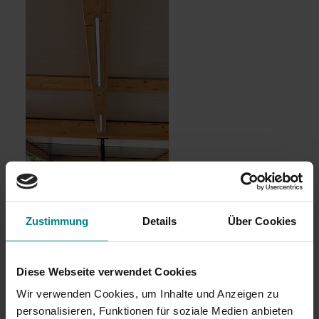
Zustimmung
Details
Über Cookies
hell und energiesparend
Zur Beleuchtung werden LED-Leisten in die Holzträger
Diese Webseite verwendet Cookies
des Daches und über der Tür eingelassen. Diese werden
Wir verwenden Cookies, um Inhalte und Anzeigen zu
durch einen Bewegungssensor aktiviert und leuchten
personalisieren, Funktionen für soziale Medien anbieten