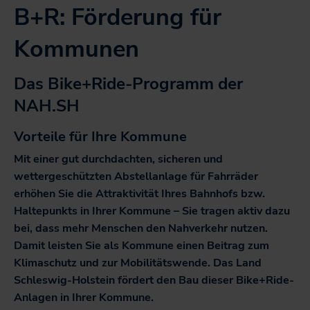
Tarifentwicklungsplan
B+R: Förderung für
sc
Veranstaltungen
Infomaterial
Karriere
Netzwerk zur Personalgewinnung
Kommunen
Widget-Generator
U
Unsere vier Bereiche
Das Bike+Ride-Programm der
öf
Karten zum Download
Arbeiten bei NAH.SH
sc
NAH.SH
Kampagnen
Stellenangebote der NAH.SH GmbH
Richtlinien und Verordnungen
Vorteile für Ihre Kommune
Sei Teil der Verkehrswende! Dein Job im Nahverkehr.
Newsletter
Mit einer gut durchdachten, sicheren und
wettergeschützten Abstellanlage für Fahrräder
erhöhen Sie die Attraktivität Ihres Bahnhofs bzw.
Haltepunkts in Ihrer Kommune – Sie tragen aktiv dazu
bei, dass mehr Menschen den Nahverkehr nutzen.
Damit leisten Sie als Kommune einen Beitrag zum
Klimaschutz und zur Mobilitätswende. Das Land
Schleswig-Holstein fördert den Bau dieser Bike+Ride-
Anlagen in Ihrer Kommune.